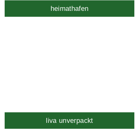
heimathafen
liva unverpackt